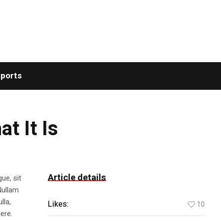
ports
t It Is
Article details
ue, sit
Nullam
lla,
Likes:
10
ere.