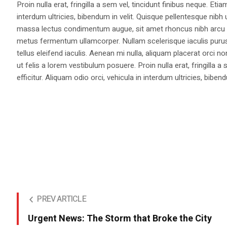
Proin nulla erat, fringilla a sem vel, tincidunt finibus neque. Eti
interdum ultricies, bibendum in velit. Quisque pellentesque nib
massa lectus condimentum augue, sit amet rhoncus nibh arcu ut
metus fermentum ullamcorper. Nullam scelerisque iaculis purus e
tellus eleifend iaculis. Aenean mi nulla, aliquam placerat orc
ut felis a lorem vestibulum posuere. Proin nulla erat, fringilla 
efficitur. Aliquam odio orci, vehicula in interdum ultricies, bibend
PREV ARTICLE
Urgent News: The Storm that Broke the City