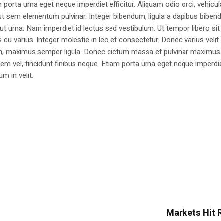
am porta urna eget neque imperdiet efficitur. Aliquam odio orci, vehicul
h ut sem elementum pulvinar. Integer bibendum, ligula a dapibus biben
 urna. Nam imperdiet id lectus sed vestibulum. Ut tempor libero si
u varius. Integer molestie in leo et consectetur. Donec varius velit
i non, maximus semper ligula. Donec dictum massa et pulvinar maximu
a sem vel, tincidunt finibus neque. Etiam porta urna eget neque imperdi
um in velit.
Markets Hit 