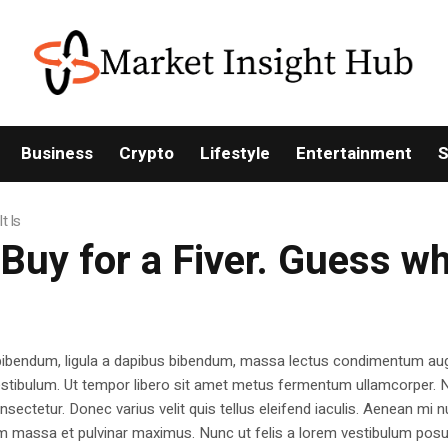
Business
Crypto
Lifestyle
Entertainment
S
t Is
uy for a Fiver. Guess wha
 bibendum, ligula a dapibus bibendum, massa lectus condimentum aug
estibulum. Ut tempor libero sit amet metus fermentum ullamcorper. 
nsectetur. Donec varius velit quis tellus eleifend iaculis. Aenean mi nu
m massa et pulvinar maximus. Nunc ut felis a lorem vestibulum posu