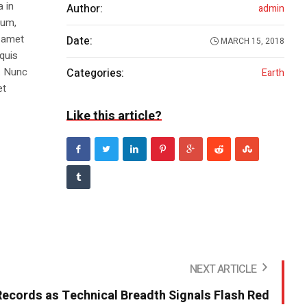
a in
Author:
admin
dum,
t amet
Date:
MARCH 15, 2018
 quis
s. Nunc
Categories:
Earth
et
Like this article?
NEXT ARTICLE
Records as Technical Breadth Signals Flash Red