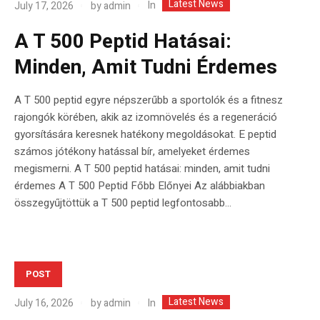
Latest News
In
July 17, 2026
by
admin
A T 500 Peptid Hatásai:
Minden, Amit Tudni Érdemes
A T 500 peptid egyre népszerűbb a sportolók és a fitnesz
rajongók körében, akik az izomnövelés és a regeneráció
gyorsítására keresnek hatékony megoldásokat. E peptid
számos jótékony hatással bír, amelyeket érdemes
megismerni. A T 500 peptid hatásai: minden, amit tudni
érdemes A T 500 Peptid Főbb Előnyei Az alábbiakban
összegyűjtöttük a T 500 peptid legfontosabb...
POST
Latest News
In
July 16, 2026
by
admin