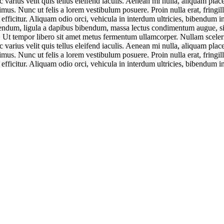
c varius velit quis tellus eleifend iaculis. Aenean mi nulla, aliquam place
s. Nunc ut felis a lorem vestibulum posuere. Proin nulla erat, fringil
efficitur. Aliquam odio orci, vehicula in interdum ultricies, bibendum in
bendum, ligula a dapibus bibendum, massa lectus condimentum augue, si
. Ut tempor libero sit amet metus fermentum ullamcorper. Nullam sceler
c varius velit quis tellus eleifend iaculis. Aenean mi nulla, aliquam place
s. Nunc ut felis a lorem vestibulum posuere. Proin nulla erat, fringil
efficitur. Aliquam odio orci, vehicula in interdum ultricies, bibendum in