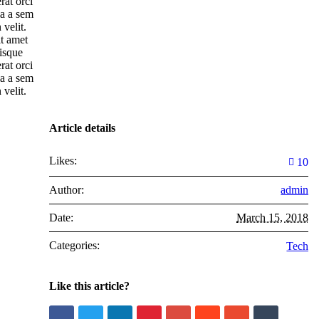
rat orci
la a sem
 velit.
t amet
isque
rat orci
la a sem
 velit.
Article details
Likes:
10
Author:
admin
Date:
March 15, 2018
Categories:
Tech
Like this article?