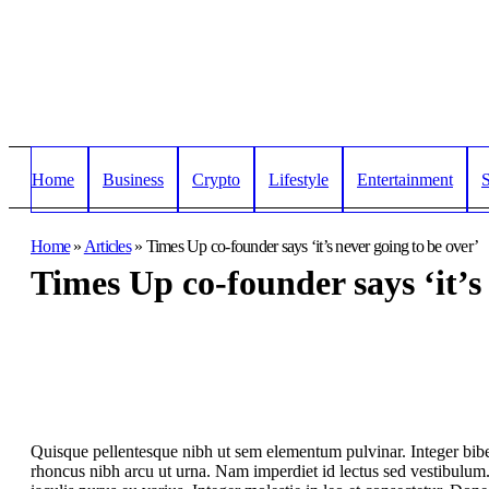
Home
Business
Crypto
Lifestyle
Entertainment
S
Home
»
Articles
»
Times Up co-founder says ‘it’s never going to be over’
Times Up co-founder says ‘it’s
Quisque pellentesque nibh ut sem elementum pulvinar. Integer bi
rhoncus nibh arcu ut urna. Nam imperdiet id lectus sed vestibulum