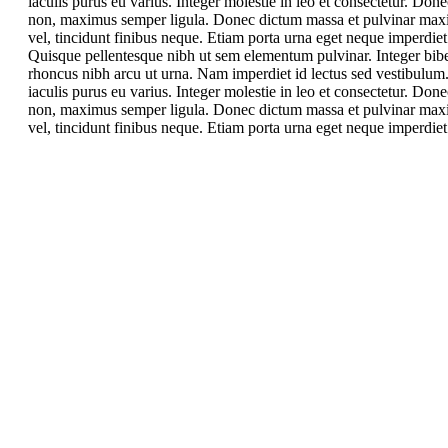
iaculis purus eu varius. Integer molestie in leo et consectetur. Done
non, maximus semper ligula. Donec dictum massa et pulvinar maximu
vel, tincidunt finibus neque. Etiam porta urna eget neque imperdiet 
Quisque pellentesque nibh ut sem elementum pulvinar. Integer bi
rhoncus nibh arcu ut urna. Nam imperdiet id lectus sed vestibulum
iaculis purus eu varius. Integer molestie in leo et consectetur. Done
non, maximus semper ligula. Donec dictum massa et pulvinar maximu
vel, tincidunt finibus neque. Etiam porta urna eget neque imperdiet 