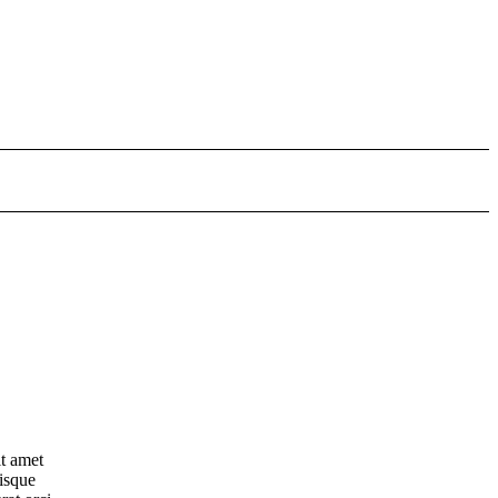
t amet
isque