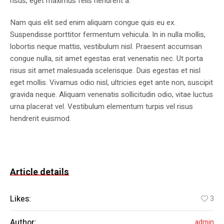
risus, eget maximus felis hendrerit a.
Nam quis elit sed enim aliquam congue quis eu ex.
Suspendisse porttitor fermentum vehicula. In in nulla mollis,
lobortis neque mattis, vestibulum nisl. Praesent accumsan
congue nulla, sit amet egestas erat venenatis nec. Ut porta
risus sit amet malesuada scelerisque. Duis egestas et nisl
eget mollis. Vivamus odio nisl, ultricies eget ante non, suscipit
gravida neque. Aliquam venenatis sollicitudin odio, vitae luctus
urna placerat vel. Vestibulum elementum turpis vel risus
hendrerit euismod.
Article details
Likes:
3
Author:
admin