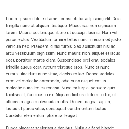
Lorem ipsum dolor sit amet, consectetur adipiscing elit. Duis
fringilla nunc at aliquam tristique. Maecenas non dignissim
lorem. Mauris scelerisque libero ut suscipit lacinia. Nam vel
purus lectus. Vestibulum ornare tellus nunc, in euismod justo
vehicula nec. Praesent id nisl turpis. Sed sollicitudin nisl ac
arcu vestibulum dignissim. Nunc mauris nibh, aliquet et lacus
eget, porttitor mattis diam. Suspendisse orci erat, sodales
fringilla augue eget, rutrum tristique eros. Nunc et nunc
cursus, tincidunt nunc vitae, dignissim leo. Donec sodales,
eros vel molestie commodo, odio nunc aliquet est, in
molestie nunc leo eu magna. Nunc ex turpis, posuere quis
facilisis et, faucibus in ex. Aliquam finibus dictum tortor, ut
ultrices magna malesuada mollis. Donec magna sapien,
luctus et purus vitae, consequat condimentum lectus.
Curabitur elementum pharetra feugiat.
Fusce placerat scelerisque dapibus. Nulla eleifend blandit