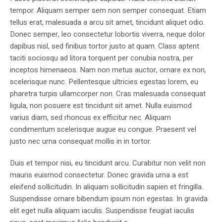
tempor. Aliquam semper sem non semper consequat. Etiam
tellus erat, malesuada a arcu sit amet, tincidunt aliquet odio.
Donec semper, leo consectetur lobortis viverra, neque dolor
dapibus nisl, sed finibus tortor justo at quam. Class aptent
taciti sociosqu ad litora torquent per conubia nostra, per
inceptos himenaeos. Nam non metus auctor, ornare ex non,
scelerisque nunc. Pellentesque ultricies egestas lorem, eu
pharetra turpis ullamcorper non. Cras malesuada consequat
ligula, non posuere est tincidunt sit amet. Nulla euismod
varius diam, sed rhoncus ex efficitur nec. Aliquam
condimentum scelerisque augue eu congue. Praesent vel
justo nec urna consequat mollis in in tortor.
Duis et tempor nisi, eu tincidunt arcu. Curabitur non velit non
mauris euismod consectetur. Donec gravida urna a est
eleifend sollicitudin. In aliquam sollicitudin sapien et fringilla.
Suspendisse ornare bibendum ipsum non egestas. In gravida
elit eget nulla aliquam iaculis. Suspendisse feugiat iaculis