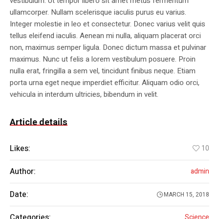
vestibulum. Ut tempor libero sit amet metus fermentum
ullamcorper. Nullam scelerisque iaculis purus eu varius.
Integer molestie in leo et consectetur. Donec varius velit quis
tellus eleifend iaculis. Aenean mi nulla, aliquam placerat orci
non, maximus semper ligula. Donec dictum massa et pulvinar
maximus. Nunc ut felis a lorem vestibulum posuere. Proin
nulla erat, fringilla a sem vel, tincidunt finibus neque. Etiam
porta urna eget neque imperdiet efficitur. Aliquam odio orci,
vehicula in interdum ultricies, bibendum in velit.
Article details
Likes:
10
Author:
admin
Date:
MARCH 15, 2018
Categories:
Science